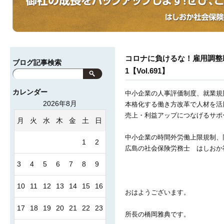
コロナに負けるな！雇用調整
ブログ記事検索
1【Vol.691】
カレンダー
中小企業の人事評価制度、就業規
2026年8月
本格化する働き方改革で人材を活
売上・利益アップにつなげるサポ
月
火
水
木
金
土
日
中小企業の時間外労働上限規制、
1
2
広島の社会保険労務士 はしおか
3
4
5
6
7
8
9
10
11
12
13
14
15
16
おはようございます。
17
18
19
20
21
22
23
所長の橋岡雅典です。