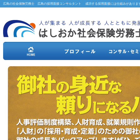
広島の社会保険労務士 広島の採用面接コンサルタント 成功する採用面接には仕組みがありま