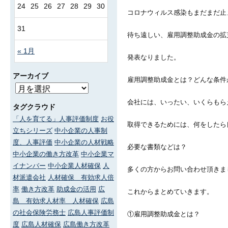
24
25
26
27
28
29
30
コロナウィルス感染もまだまだ止
31
待ち遠しい、雇用調整助成金の拡
« 1月
発表なりました。
アーカイブ
雇用調整助成金とは？どんな条件
会社には、いったい、いくらもら
タグクラウド
「人を育てる」人事評価制度
お役
取得できるためには、何をしたら
立ちシリーズ
中小企業の人事制
度、人事評価
中小企業の人材戦略
必要な書類などは？
中小企業の働き方改革
中小企業マ
イナンバー
中小企業人材確保
人
多くの方からお問い合わせ頂きま
材派遣会社
人材確保 有効求人倍
率
働き方改革
助成金の活用
広
これからまとめていきます。
島 有効求人材率 人材確保
広島
の社会保険労務士
広島人事評価制
①雇用調整助成金とは？
度
広島人材確保
広島働き方改革